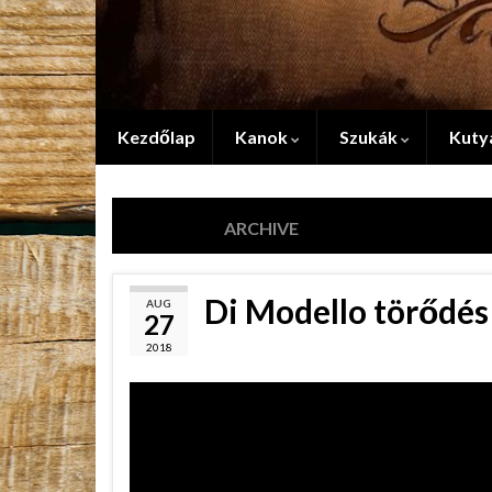
Kezdőlap
Kanok
Szukák
Kuty
2018-08-27
ARCHIVE
Di Modello törődés
AUG
27
2018