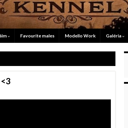
áim
Favourite males
Modello Work
Galéria
 <3