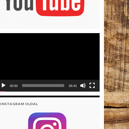
deólejátszó
00:00
06:43
INSTAGRAM OLDAL