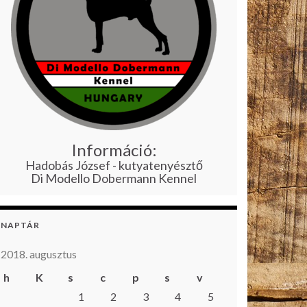
Információ:
Hadobás József - kutyatenyésztő
Di Modello Dobermann Kennel
NAPTÁR
2018. augusztus
h
K
s
c
p
s
v
1
2
3
4
5