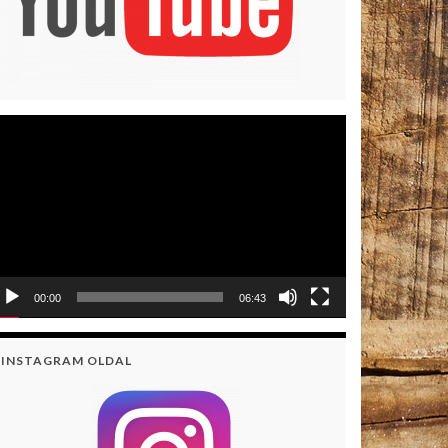
deólejátszó
00:00
06:43
INSTAGRAM OLDAL