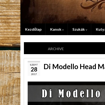
Kezdőlap
Kanok
Szukák
Kuty
2017-09-28
ARCHIVE
Di Modello Head M
SZEPT
28
2017