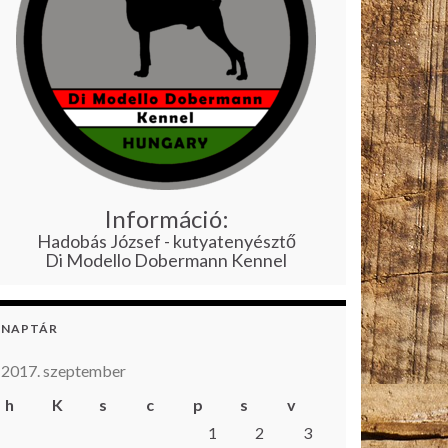
Információ:
Hadobás József - kutyatenyésztő
Di Modello Dobermann Kennel
NAPTÁR
2017. szeptember
h
K
s
c
p
s
v
1
2
3