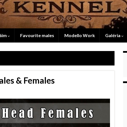
áim
Favourite males
Modello Work
Galéria
ales & Females